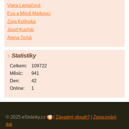
Viera Lamačová
Eva a Miloš Markovci
Zora Kolínska
Jozef Kuchár
Alena Tichá
Statistiky
Celkem:
109722
Měsíc:
941
Den:
42
Online:
1
© 2025 eStránky.cz
|
Závadný obsah?
|
Zpracování
dat