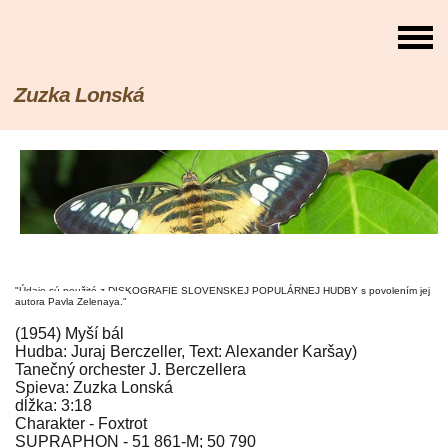
Zuzka Lonská
"Údaje sú použité z DISKOGRAFIE SLOVENSKEJ POPULÁRNEJ HUDBY s povolením jej
autora Pavla Zelenaya."
(1954) Myší bál
Hudba: Juraj Berczeller, Text: Alexander Karšay)
Tanečný orchester J. Berczellera
Spieva: Zuzka Lonská
dĺžka: 3:18
Charakter - Foxtrot
SUPRAPHON - 51 861-M; 50 790