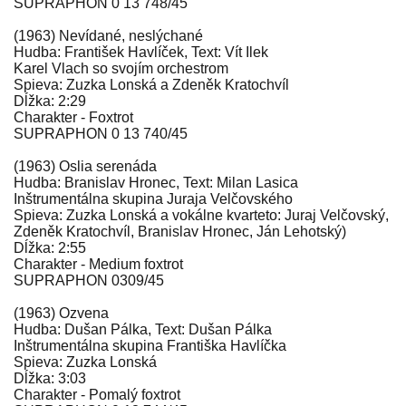
SUPRAPHON 0 13 748/45
(1963) Nevídané, neslýchané
Hudba: František Havlíček, Text: Vít Ilek
Karel Vlach so svojím orchestrom
Spieva: Zuzka Lonská a Zdeněk Kratochvíl
Dĺžka: 2:29
Charakter - Foxtrot
SUPRAPHON 0 13 740/45
(1963) Oslia serenáda
Hudba: Branislav Hronec, Text: Milan Lasica
Inštrumentálna skupina Juraja Velčovského
Spieva: Zuzka Lonská a vokálne kvarteto: Juraj Velčovský,
Zdeněk Kratochvíl, Branislav Hronec, Ján Lehotský)
Dĺžka: 2:55
Charakter - Medium foxtrot
SUPRAPHON 0309/45
(1963) Ozvena
Hudba: Dušan Pálka, Text: Dušan Pálka
Inštrumentálna skupina Františka Havlíčka
Spieva: Zuzka Lonská
Dĺžka: 3:03
Charakter - Pomalý foxtrot