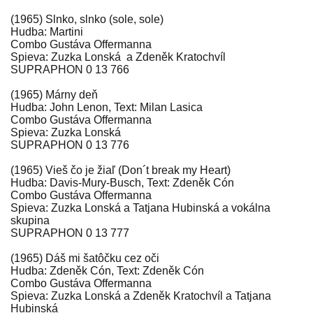
(1965) Slnko, slnko (sole, sole)
Hudba: Martini
Combo Gustáva Offermanna
Spieva: Zuzka Lonská a Zdeněk Kratochvíl
SUPRAPHON 0 13 766
(1965) Márny deň
Hudba: John Lenon, Text: Milan Lasica
Combo Gustáva Offermanna
Spieva: Zuzka Lonská
SUPRAPHON 0 13 776
(1965) Vieš čo je žiaľ (Don´t break my Heart)
Hudba: Davis-Mury-Busch, Text: Zdeněk Cón
Combo Gustáva Offermanna
Spieva: Zuzka Lonská a Tatjana Hubinská a vokálna
skupina
SUPRAPHON 0 13 777
(1965) Dáš mi šatôčku cez oči
Hudba: Zdeněk Cón, Text: Zdeněk Cón
Combo Gustáva Offermanna
Spieva: Zuzka Lonská a Zdeněk Kratochvíl a Tatjana
Hubinská