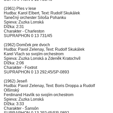
(1961) Ples v lese
Hudba: Karol Elbert, Text: Rudolf Skukálek
Tanečný orchester Siloša Pohanku
Spieva: Zuzka Lonská
Dĺžka: 2:31
Charakter - Charleston
SUPRAPHON 0 13 731/45
(1962) Domček pre dvoch
Hudba: Pavol Zelenay, Text: Rudolf Skukálek
Karel Vlach so svojím orchestrom
Spieva: Zuzka Lonská a Zdeněk Kratochvíl
Dĺžka: 2:06
Charakter - Foxtrot
SUPRAPHON 0 13 292;45/SP-0893
(1962) Jeseň
Hudba: Pavol Zelenay, Text: Boris Droppa a Rudolf
Olšinský
Ferdinand Havlík so svojím orchestrom
Spieva: Zuzka Lonská
Dĺžka: 3:33
Charakter - Šansón
SUPRAPHON 0 13 292;45/SP-0892