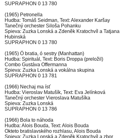
SUPRAPHON 0 13 780
(1965) Petronella
Hudba: Tomáš Seidman, Text: Alexander Karšay
Tanečný orchester Siloša Pohanku
Spieva: Zuzka Lonská a Zdeněk Kratochvíl a Tatjana
Hubinská
SUPRAPHON 0 13 780
(1965) Ó bratia, ó sestry (Manhattan)
Hudba: Spirituál, Text: Boris Droppa (preložil)
Combo Gustáva Offermanna
Spieva: Zuzka Lonská a vokálna skupina
SUPRAPHON 0 13 781
(1966) Nechaj ma ísť
Hudba: Vieroslav Matušík, Text: Eva Jelínková
Tanečný orchester Vieroslava Matušíka
Spieva: Zuzka Lonská
SUPRAPHON 0 13 786
(1966) Bola to náhoda
Hudba: Alois Bouda, Text: Alois Bouda
Okteto bratislavského rozhlasu, Alois Bouda
Spieva: Zuzka Lonská a Zdeněk Kratochvíl a zbor