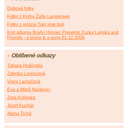
Dobové fotky
Fotky z Knihy Žofie Langerovej
Fotky z relácie Takí sme boli
Krst albumu Braňo Hronec Presents Zuzka Lonská and
Friends - a piano & a song 01.12.2006
Oblíbené odkazy
Tatjana Hubinská
Zdenka Lorencová
Viera Lamačová
Eva a Miloš Markovci
Zora Kolínska
Jozef Kuchár
Alena Tichá