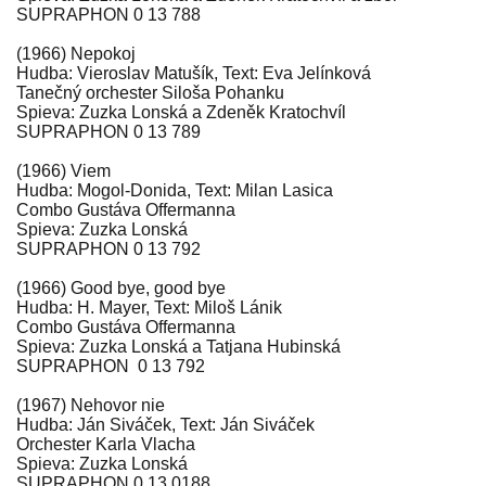
SUPRAPHON 0 13 788
(1966) Nepokoj
Hudba: Vieroslav Matušík, Text: Eva Jelínková
Tanečný orchester Siloša Pohanku
Spieva: Zuzka Lonská a Zdeněk Kratochvíl
SUPRAPHON 0 13 789
(1966) Viem
Hudba: Mogol-Donida, Text: Milan Lasica
Combo Gustáva Offermanna
Spieva: Zuzka Lonská
SUPRAPHON 0 13 792
(1966) Good bye, good bye
Hudba: H. Mayer, Text: Miloš Lánik
Combo Gustáva Offermanna
Spieva: Zuzka Lonská a Tatjana Hubinská
SUPRAPHON 0 13 792
(1967) Nehovor nie
Hudba: Ján Siváček, Text: Ján Siváček
Orchester Karla Vlacha
Spieva: Zuzka Lonská
SUPRAPHON 0 13 0188