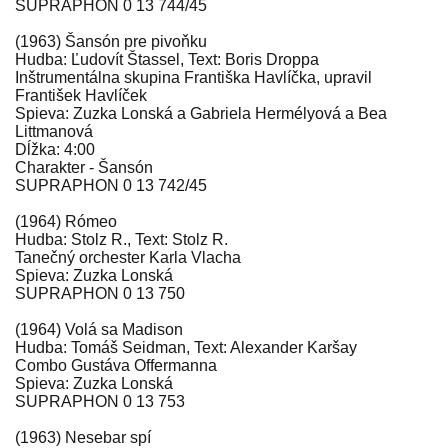
SUPRAPHON 0 13 744/45
(1963) Šansón pre pivoňku
Hudba: Ľudovít Štassel, Text: Boris Droppa
Inštrumentálna skupina Františka Havlíčka, upravil
František Havlíček
Spieva: Zuzka Lonská a Gabriela Hermélyová a Bea
Littmanová
Dĺžka: 4:00
Charakter - Šansón
SUPRAPHON 0 13 742/45
(1964) Rómeo
Hudba: Stolz R., Text: Stolz R.
Tanečný orchester Karla Vlacha
Spieva: Zuzka Lonská
SUPRAPHON 0 13 750
(1964) Volá sa Madison
Hudba: Tomáš Seidman, Text: Alexander Karšay
Combo Gustáva Offermanna
Spieva: Zuzka Lonská
SUPRAPHON 0 13 753
(1963) Nesebar spí