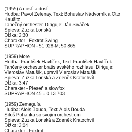
(1955) A dosť, a dosť
Hudba: Pavol Zelenay, Text: Bohuslav Nádvorník a Otto
Kaušitz
Tanečný orchester, Diriguje: Ján Siváček
Spieva: Zuzka Lonská
Dĺžka: 2:30
Charakter - Foxtrot Swing
SUPRAPHON - 51 928-M; 50 865
(1959) More
Hudba: František Havlíček, Text: František Havlíček
Tančený orchester bratislavského rozhlasu, Diriguje:
Vieroslav Matušík, upravil Vieroslav Matušík
Spieva: Zuzka Lonská a Zdeněk Kratochvíl
Dĺžka: 3:47
Charakter - Pieseň a slowfox
SUPRAPHON 45 = 0 13 703
(1959) Zemeguľa
Hudba: Alois Bouda, Text: Alois Bouda
Siloš Pohanka so svojim orchestrom
Spieva: Zuzka Lonská a Zdeněk Kratochvíl
Dĺžka: 3:04
Charakter - Foxtrot