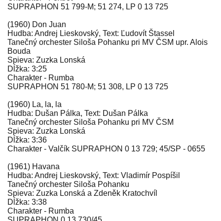
SUPRAPHON 51 799-M; 51 274, LP 0 13 725
(1960) Don Juan
Hudba: Andrej Lieskovský, Text: Ľudovít Štassel
Tanečný orchester Siloša Pohanku pri MV ČSM upr. Alois
Bouda
Spieva: Zuzka Lonská
Dĺžka: 3:25
Charakter - Rumba
SUPRAPHON 51 780-M; 51 308, LP 0 13 725
(1960) La, la, la
Hudba: Dušan Pálka, Text: Dušan Pálka
Tanečný orchester Siloša Pohanku pri MV ČSM
Spieva: Zuzka Lonská
Dĺžka: 3:36
Charakter - Valčík
SUPRAPHON 0 13 729; 45/SP - 0655
(1961) Havana
Hudba: Andrej Lieskovský, Text: Vladimír Pospíšil
Tanečný orchester Siloša Pohanku
Spieva: Zuzka Lonská a Zdeněk Kratochvíl
Dĺžka: 3:38
Charakter - Rumba
SUPRAPHON 0 13 730/45