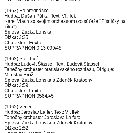
(1962) Po prednáške
Hudba: Dušan Pálka, Text: Vít Ilek
Karel Vlach so svojím orchestrom (zo súťaže "Písničky na
zítra")
Spieva: Zuzka Lonská
Dĺžka: 2:25
Charakter - Foxtrot
SUPRAPHON 0 13 099/45
(1962) Sto chutí
Hudba: Ľudovít Štassel, Text: Ľudovít Štassel
Tanečný orchester bratislavského rozhlasu, Diriguje:
Miroslav Brož
Spieva: Zuzka Lonská a Zdeněk Kratochvíl
Dĺžka: 2:59
Charakter - Foxtrot
SUPRAPHON 0564/45
(1962) Večer
Hudba: Jaroslav Laifer, Text: Vít Ilek
Tanečný orchester Jaroslava Laifera
Spieva: Zuzka Lonská a Zdeněk Kratochvíl
Dĺžka: 2:52