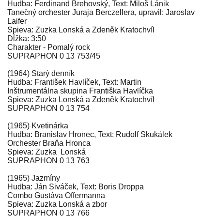
Hudba: Ferdinand Brehovský, Text: Miloš Lánik
Tanečný orchester Juraja Berczellera, upravil: Jaroslav
Laifer
Spieva: Zuzka Lonská a Zdeněk Kratochvíl
Dĺžka: 3:50
Charakter - Pomalý rock
SUPRAPHON 0 13 753/45
(1964) Starý denník
Hudba: František Havlíček, Text: Martin
Inštrumentálna skupina Františka Havlíčka
Spieva: Zuzka Lonská a Zdeněk Kratochvíl
SUPRAPHON 0 13 754
(1965) Kvetinárka
Hudba: Branislav Hronec, Text: Rudolf Skukálek
Orchester Braňa Hronca
Spieva: Zuzka Lonská
SUPRAPHON 0 13 763
(1965) Jazmíny
Hudba: Ján Siváček, Text: Boris Droppa
Combo Gustáva Offermanna
Spieva: Zuzka Lonská a zbor
SUPRAPHON 0 13 766